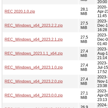
20:00
2020-
28.1
REC 2020.1.0.zip
Apr-2
MiB
11:45
2023-
27.5
REC_Windows_x64_2023.2.2.zip
Dec-1
MiB
16:28
2023-
27.5
REC_Windows_x64_2023.2.1.zip
Dec-0
MiB
01:40
2023-
27.4
REC_Windows_2023.1.1_x64.zip
Aug-1
MiB
21:14
2023-
27.4
REC_Windows_x64_2023.1.0.zip
Jul-15
MiB
17:52
2023-
27.4
REC_Windows_x64_2023.2.0.zip
Nov-1
MiB
23:38
2023-
27.1
REC_Windows_x64_2023.0.0.zip
Apr-0
MiB
23:13
2024-
26.9