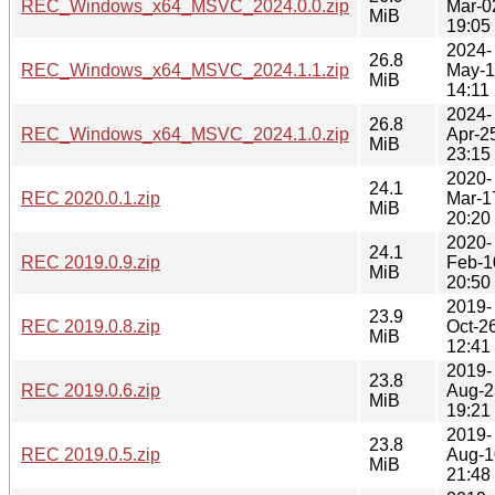
REC_Windows_x64_MSVC_2024.0.0.zip
Mar-0
MiB
19:05
2024-
26.8
REC_Windows_x64_MSVC_2024.1.1.zip
May-1
MiB
14:11
2024-
26.8
REC_Windows_x64_MSVC_2024.1.0.zip
Apr-2
MiB
23:15
2020-
24.1
REC 2020.0.1.zip
Mar-1
MiB
20:20
2020-
24.1
REC 2019.0.9.zip
Feb-1
MiB
20:50
2019-
23.9
REC 2019.0.8.zip
Oct-2
MiB
12:41
2019-
23.8
REC 2019.0.6.zip
Aug-2
MiB
19:21
2019-
23.8
REC 2019.0.5.zip
Aug-1
MiB
21:48