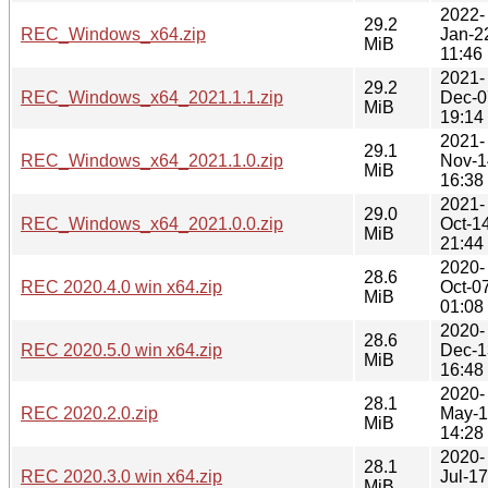
2022-
29.2
REC_Windows_x64.zip
Jan-2
MiB
11:46
2021-
29.2
REC_Windows_x64_2021.1.1.zip
Dec-0
MiB
19:14
2021-
29.1
REC_Windows_x64_2021.1.0.zip
Nov-1
MiB
16:38
2021-
29.0
REC_Windows_x64_2021.0.0.zip
Oct-1
MiB
21:44
2020-
28.6
REC 2020.4.0 win x64.zip
Oct-0
MiB
01:08
2020-
28.6
REC 2020.5.0 win x64.zip
Dec-1
MiB
16:48
2020-
28.1
REC 2020.2.0.zip
May-
MiB
14:28
2020-
28.1
REC 2020.3.0 win x64.zip
Jul-17
MiB