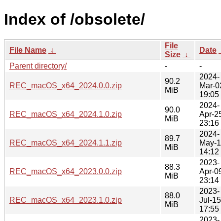
Index of /obsolete/
File
File Name
↓
Date
Size
↓
Parent directory/
-
-
2024-
90.2
REC_macOS_x64_2024.0.0.zip
Mar-0
MiB
19:05
2024-
90.0
REC_macOS_x64_2024.1.0.zip
Apr-2
MiB
23:16
2024-
89.7
REC_macOS_x64_2024.1.1.zip
May-1
MiB
14:12
2023-
88.3
REC_macOS_x64_2023.0.0.zip
Apr-0
MiB
23:14
2023-
88.0
REC_macOS_x64_2023.1.0.zip
Jul-15
MiB
17:55
2023-